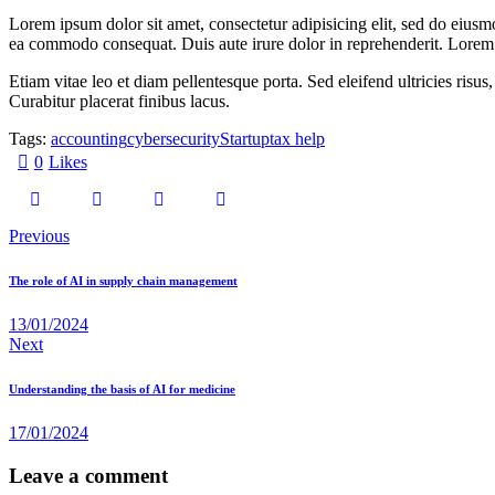
Lorem ipsum dolor sit amet, consectetur adipisicing elit, sed do eiusm
ea commodo consequat. Duis aute irure dolor in reprehenderit. Lorem i
Etiam vitae leo et diam pellentesque porta. Sed eleifend ultricies ri
Curabitur placerat finibus lacus.
Tags:
accounting
cybersecurity
Startup
tax help
0
Likes
Previous
The role of AI in supply chain management
13/01/2024
Next
Understanding the basis of AI for medicine
17/01/2024
Leave a comment