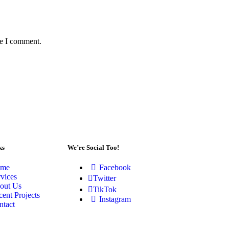
me I comment.
ks
We’re Social Too!
me
Facebook
rvices
Twitter
out Us
TikTok
ent Projects
Instagram
ntact