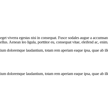
get viverra egestas nisi in consequat. Fusce sodales augue a accumsan. C
us. Aenean leo ligula, porttitor eu, consequat vitae, eleifend ac, enim
tium doloremque laudantium, totam rem aperiam eaque ipsa, quae ab illo i
tium doloremque laudantium, totam rem aperiam eaque ipsa, quae ab illo i